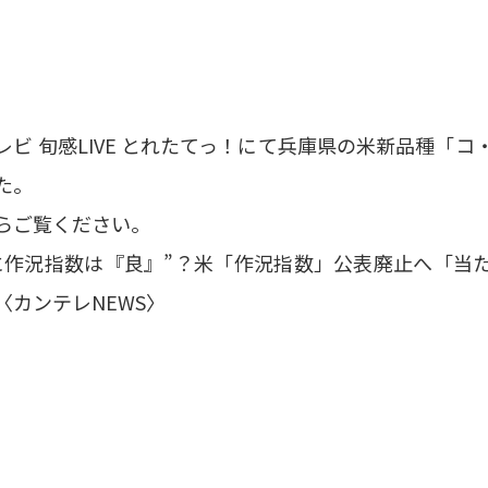
ビ 旬感LIVE とれたてっ！にて兵庫県の米新品種「
た。
らご覧ください。
に作況指数は『良』”？米「作況指数」公表廃止へ「当
〈カンテレNEWS〉